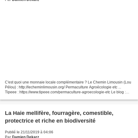
C'est quoi une monnaie locale complémentaire ? Le Chemin Limousin (Lou
Pélou) : http://lecheminlimousin.org/ Permaculture Agroécologie etc ...
Tipeee : https://www.tipeee.com/permaculture-agroecologie-etc Le blog :
http://www.permacultureetc.com/ Le facebook...
La Haie mellifère, fourragère, comestible,
protectrice et riche en biodiversité
Publié le 21/11/2019 à 04:06
Par
Damien Dekarz