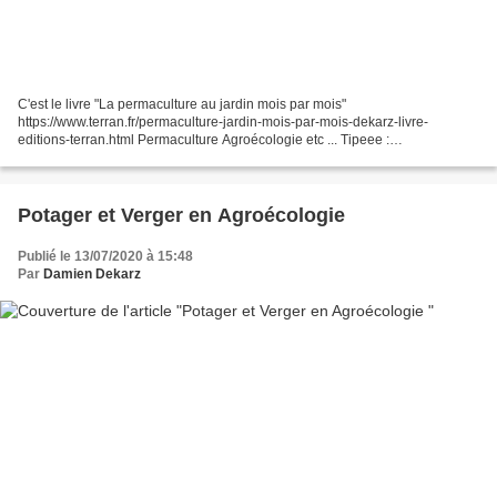
C'est le livre "La permaculture au jardin mois par mois"
https://www.terran.fr/permaculture-jardin-mois-par-mois-dekarz-livre-
editions-terran.html Permaculture Agroécologie etc ... Tipeee :
https://www.tipeee.com/permaculture-agroecologie-etc Le blog...
Potager et Verger en Agroécologie
Publié le 13/07/2020 à 15:48
Par
Damien Dekarz