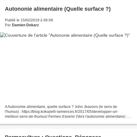
Autononie alimentaire (Quelle surface ?)
Publié le 15/02/2019 à 06:06
Par
Damien Dekarz
A Autonomie alimentaire, quelle surface ? John Jeavons (le sens de
l'humus) : https://blog.kokopelli-semences.fr/2017/05/developper-un-
meilleur-sens-de-lhumus/ Fermes d'avenir (Vers l'autonomie alimentaire) :
https://fermesdavenir.org/fermes-davenir/outils/autonomie-alimentaire-quels-
modeles-agricoles-partie-1...