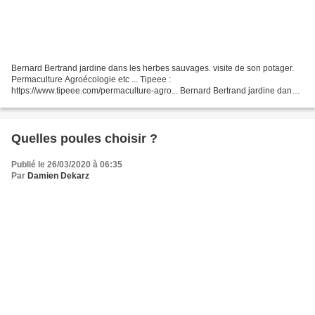
Bernard Bertrand jardine dans les herbes sauvages. visite de son potager.
Permaculture Agroécologie etc ... Tipeee :
https://www.tipeee.com/permaculture-agro... Bernard Bertrand jardine dans
les herbes sauvages. visite de son potager. Permaculture Agroécologie...
Quelles poules choisir ?
Publié le 26/03/2020 à 06:35
Par
Damien Dekarz