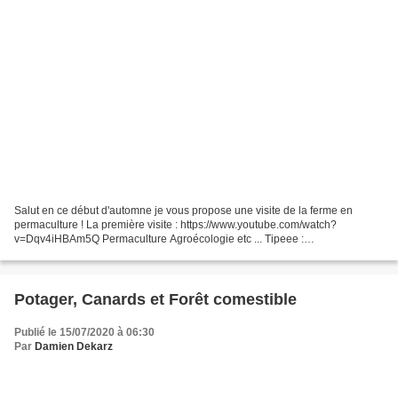
Salut en ce début d'automne je vous propose une visite de la ferme en
permaculture ! La première visite : https://www.youtube.com/watch?
v=Dqv4iHBAm5Q Permaculture Agroécologie etc ... Tipeee :
https://www.tipeee.com/permaculture-agroecologie-etc Le blog...
Potager, Canards et Forêt comestible
Publié le 15/07/2020 à 06:30
Par
Damien Dekarz