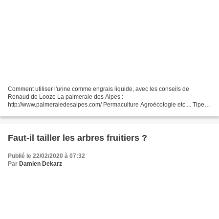
Comment utiliser l'urine comme engrais liquide, avec les conseils de
Renaud de Looze La palmeraie des Alpes :
http://www.palmeraiedesalpes.com/ Permaculture Agroécologie etc ... Tipeee
: https://www.tipeee.com/permaculture-agroecologie-etc Le blog :
http://www.permacultureetc.com/...
Faut-il tailler les arbres fruitiers ?
Publié le 22/02/2020 à 07:32
Par
Damien Dekarz