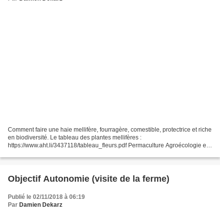
Comment faire une haie mellifère, fourragère, comestible, protectrice et riche
en biodiversité. Le tableau des plantes mellifères :
https://www.aht.li/3437118/tableau_fleurs.pdf Permaculture Agroécologie etc
... Tipeee : https://www.tipeee.com/permaculture-agroecologie-etc...
Objectif Autonomie (visite de la ferme)
Publié le 02/11/2018 à 06:19
Par
Damien Dekarz