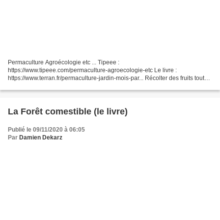
Permaculture Agroécologie etc ... Tipeee :
https://www.tipeee.com/permaculture-agroecologie-etc Le livre :
https://www.terran.fr/permaculture-jardin-mois-par... Récolter des fruits toute
l'année. Voir le tableau : https://www.aht.li/3488824/tableau_fruits.pdf...
La Forêt comestible (le livre)
Publié le 09/11/2020 à 06:05
Par
Damien Dekarz