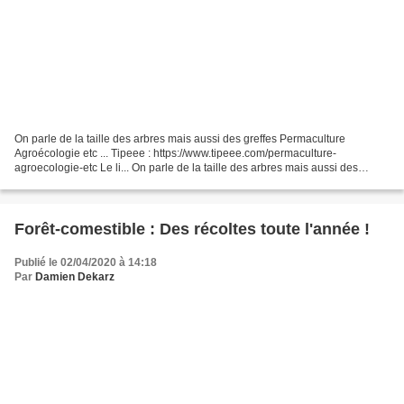
On parle de la taille des arbres mais aussi des greffes Permaculture
Agroécologie etc ... Tipeee : https://www.tipeee.com/permaculture-
agroecologie-etc Le li... On parle de la taille des arbres mais aussi des
greffes Permaculture Agroécologie etc ......
Forêt-comestible : Des récoltes toute l'année !
Publié le 02/04/2020 à 14:18
Par
Damien Dekarz