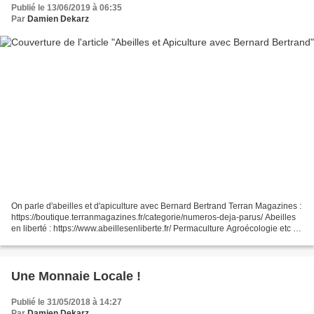
Publié le 13/06/2019 à 06:35
Par
Damien Dekarz
On parle d'abeilles et d'apiculture avec Bernard Bertrand Terran Magazines :
https://boutique.terranmagazines.fr/categorie/numeros-deja-parus/ Abeilles
en liberté : https://www.abeillesenliberte.fr/ Permaculture Agroécologie etc ...
Tipeee : https://www.tipeee.com/permaculture-agroecologie-etc...
Une Monnaie Locale !
Publié le 31/05/2018 à 14:27
Par
Damien Dekarz