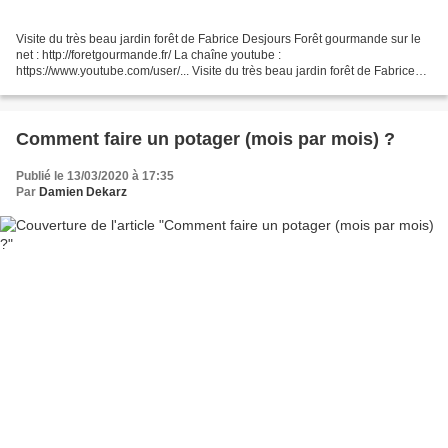
Visite du très beau jardin forêt de Fabrice Desjours Forêt gourmande sur le
net : http://foretgourmande.fr/ La chaîne youtube :
https://www.youtube.com/user/... Visite du très beau jardin forêt de Fabrice
Desjours Forêt gourmande sur le net : http://foretgourmande.fr/...
Comment faire un potager (mois par mois) ?
Publié le 13/03/2020 à 17:35
Par
Damien Dekarz