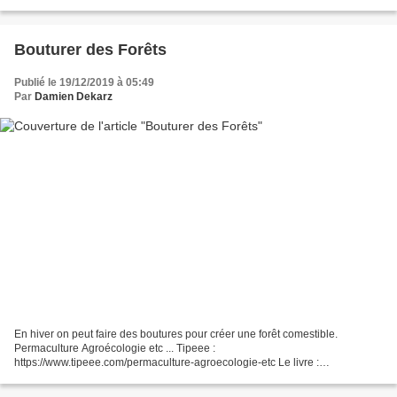
https://www.terran.fr/permaculture-jardin-mois-par-mois-dekarz-livre-
editions-terran.html...
Bouturer des Forêts
Publié le 19/12/2019 à 05:49
Par
Damien Dekarz
En hiver on peut faire des boutures pour créer une forêt comestible.
Permaculture Agroécologie etc ... Tipeee :
https://www.tipeee.com/permaculture-agroecologie-etc Le livre :
https://www.terran.fr/permaculture-jardin-mois-par-mois-dekarz-livre-
editions-terran.html...