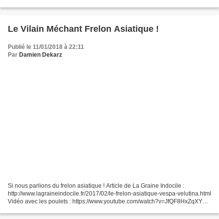
paille.fr/ Des pommes & des hommes : http://hommespommes.fr/...
Le Vilain Méchant Frelon Asiatique !
Publié le 11/01/2018 à 22:11
Par
Damien Dekarz
Si nous parlions du frelon asiatique ! Article de La Graine Indocile :
http://www.lagraineindocile.fr/2017/02/le-frelon-asiatique-vespa-velutina.html
Vidéo avec les poulets : https://www.youtube.com/watch?v=JfQF8HxZqXY
Un autre petit article : https://www.francetvinfo.fr/monde/environnement/doit-
on-vraiment-craindre-le-frelon-asiatique_545083.html...