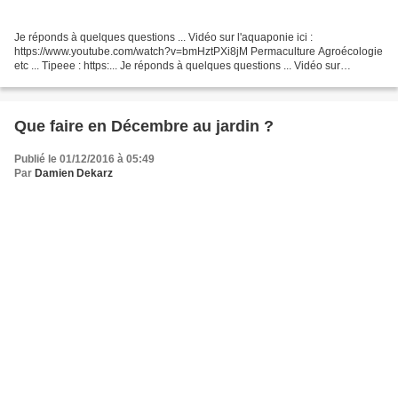
Je réponds à quelques questions ... Vidéo sur l'aquaponie ici :
https://www.youtube.com/watch?v=bmHztPXi8jM Permaculture Agroécologie
etc ... Tipeee : https:... Je réponds à quelques questions ... Vidéo sur
l'aquaponie ici : https://www.youtube.com/watch?v=bmHztPXi8jM...
Que faire en Décembre au jardin ?
Publié le 01/12/2016 à 05:49
Par
Damien Dekarz