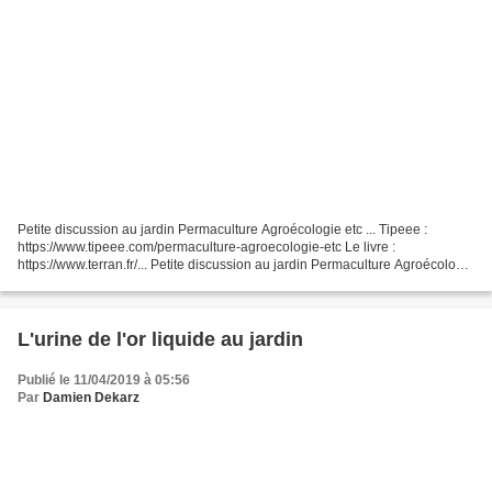
Petite discussion au jardin Permaculture Agroécologie etc ... Tipeee :
https://www.tipeee.com/permaculture-agroecologie-etc Le livre :
https://www.terran.fr/... Petite discussion au jardin Permaculture Agroécologie
etc ... Tipeee : https://www.tipeee.com/permaculture-agroecologie-etc...
L'urine de l'or liquide au jardin
Publié le 11/04/2019 à 05:56
Par
Damien Dekarz