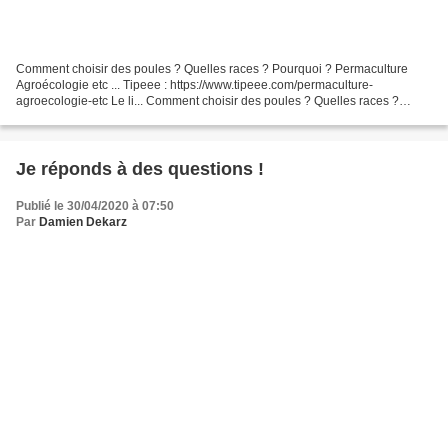
Comment choisir des poules ? Quelles races ? Pourquoi ? Permaculture
Agroécologie etc ... Tipeee : https://www.tipeee.com/permaculture-
agroecologie-etc Le li... Comment choisir des poules ? Quelles races ?
Pourquoi ? Permaculture Agroécologie etc ......
Je réponds à des questions !
Publié le 30/04/2020 à 07:50
Par
Damien Dekarz