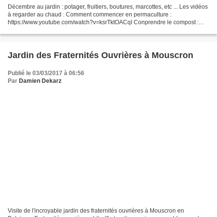
Décembre au jardin : potager, fruitiers, boutures, marcottes, etc ... Les vidéos
à regarder au chaud : Comment commencer en permaculture :
https://www.youtube.com/watch?v=ksrTktOACqI Conprendre le compost :
https://www.youtube.com/watch?v=Gr0FCh1-Ctw...
Jardin des Fraternités Ouvrières à Mouscron
Publié le 03/03/2017 à 06:56
Par
Damien Dekarz
Visite de l'incroyable jardin des fraternités ouvrières à Mouscron en