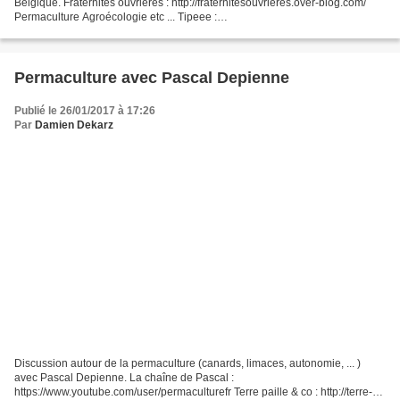
Belgique. Fraternités ouvrières : http://fraternitesouvrieres.over-blog.com/
Permaculture Agroécologie etc ... Tipeee :
https://www.tipeee.com/permaculture-agroecologie-etc Le blog...
Permaculture avec Pascal Depienne
Publié le 26/01/2017 à 17:26
Par
Damien Dekarz
Discussion autour de la permaculture (canards, limaces, autonomie, ... )
avec Pascal Depienne. La chaîne de Pascal :
https://www.youtube.com/user/permaculturefr Terre paille & co : http://terre-