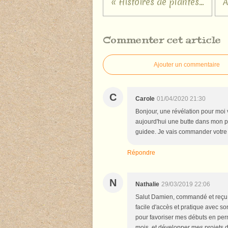
« Histoires de plantes...
A
Commenter cet article
Ajouter un commentaire
C
Carole
01/04/2020 21:30
Bonjour, une révélation pour moi
aujourd'hui une butte dans mon pe
guidee. Je vais commander votre 
Répondre
N
Nathalie
29/03/2019 22:06
Salut Damien, commandé et reçu c
facile d'accès et pratique avec so
pour favoriser mes débuts en per
mois, et développer mes projets d