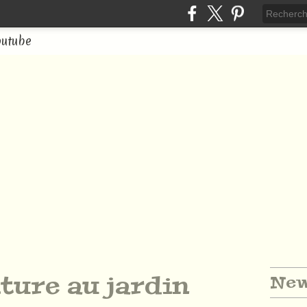
outube
ture au jardin
New