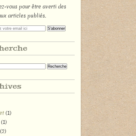
z-vous pour être averti des
ux articles publiés.
herche
hives
et
(1)
(1)
(2)