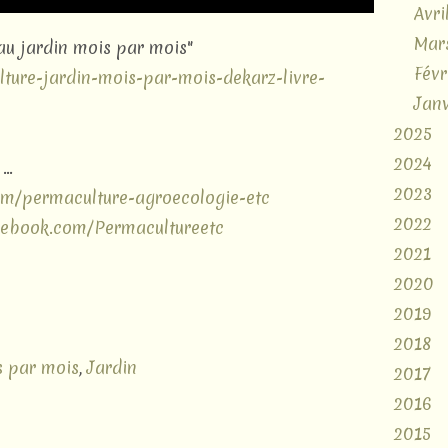
Avri
Mar
 au jardin mois par mois"
Févr
lture-jardin-mois-par-mois-dekarz-livre-
Janv
2025
2024
..
2023
om/permaculture-agroecologie-etc
2022
cebook.com/Permacultureetc
2021
2020
2019
2018
s par mois
,
Jardin
2017
2016
2015