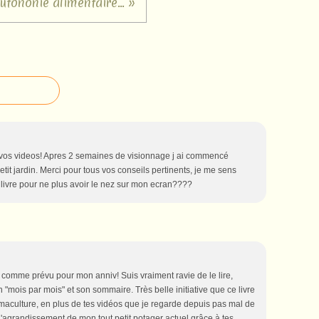
utononie alimentaire... »
 vos videos! Apres 2 semaines de visionnage j ai commencé
tit jardin. Merci pour tous vos conseils pertinents, je me sens
livre pour ne plus avoir le nez sur mon ecran????
omme prévu pour mon anniv! Suis vraiment ravie de le lire,
n "mois par mois" et son sommaire. Très belle initiative que ce livre
maculture, en plus de tes vidéos que je regarde depuis pas mal de
'agrandissement de mon tout petit potager actuel grâce à tes