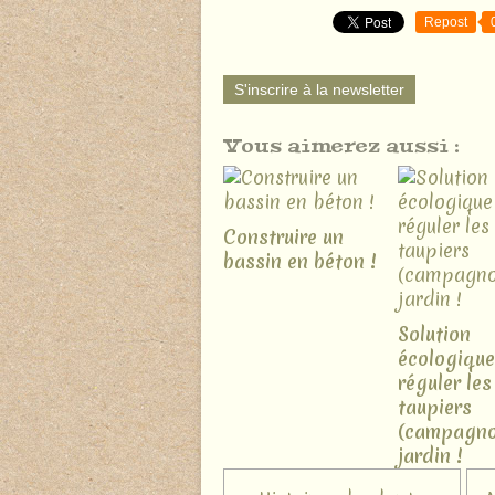
Repost
S'inscrire à la newsletter
Vous aimerez aussi :
Construire un
bassin en béton !
Solution
écologique
réguler les
taupiers
(campagno
jardin !