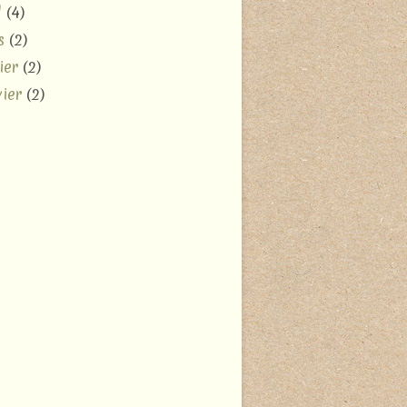
l
(4)
s
(2)
ier
(2)
ier
(2)