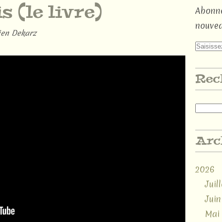
 (le livre)
Abonne
nouvea
en Dekarz
Rec
Arc
2026
Juill
Juin
Mai