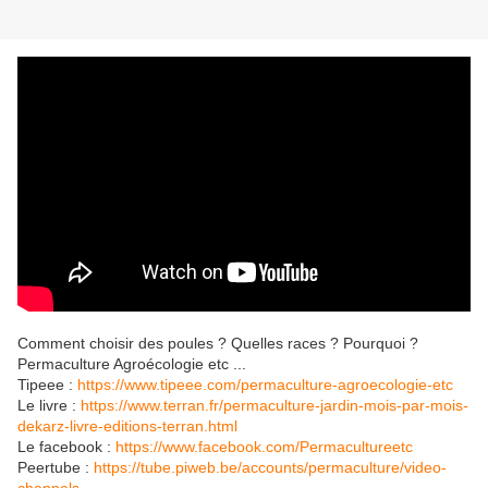
Comment choisir des poules ? Quelles races ? Pourquoi ?
Permaculture Agroécologie etc ...
Tipeee :
https://www.tipeee.com/permaculture-agroecologie-etc
Le livre :
https://www.terran.fr/permaculture-jardin-mois-par-mois-
dekarz-livre-editions-terran.html
Le facebook :
https://www.facebook.com/Permacultureetc
Peertube :
https://tube.piweb.be/accounts/permaculture/video-