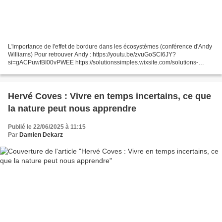
L'importance de l'effet de bordure dans les écosystèmes (conférence d'Andy
Williams) Pour retrouver Andy : https://youtu.be/zvuGoSCl6JY?
si=gACPuwfBI00vPWEE https://solutionssimples.wixsite.com/solutions-
simples/stages-pays-duzerche Permaculture Agroécologie...
Hervé Coves : Vivre en temps incertains, ce que
la nature peut nous apprendre
Publié le 22/06/2025 à 11:15
Par
Damien Dekarz