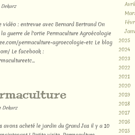
Avri
 Dekarz
Mar
Févr
 vidéo : entrevue avec Bernard Bertrand On
Janv
 la guerre de l'ortie Permaculture Agroécologie
2025
ipeee.com/permaculture-agroecologie-etc Le blog
2024
com/ Le facebook :
2023
acultureetc...
2022
2021
2020
ermaculture
2019
2018
 Dekarz
2017
2016
 avons acheté le jardin du Grand Jas il y a 10
2015
maintenant ! Petite visite. Permaculture