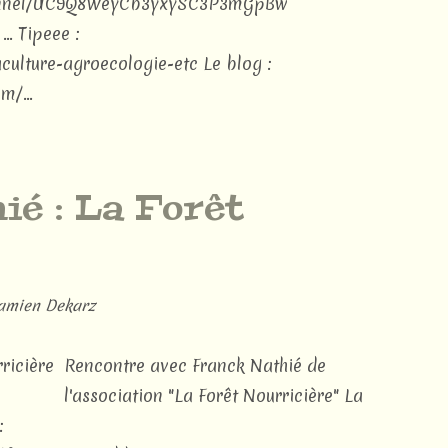
hannel/UC9Q8WeyCb3yxySC3P3mGpBw
.. Tipeee :
ulture-agroecologie-etc Le blog :
m/...
é : La Forêt
amien Dekarz
Rencontre avec Franck Nathié de
l'association "La Forêt Nourricière" La
: