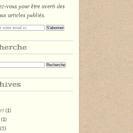
z-vous pour être averti des
ux articles publiés.
herche
hives
et
(1)
(1)
(2)