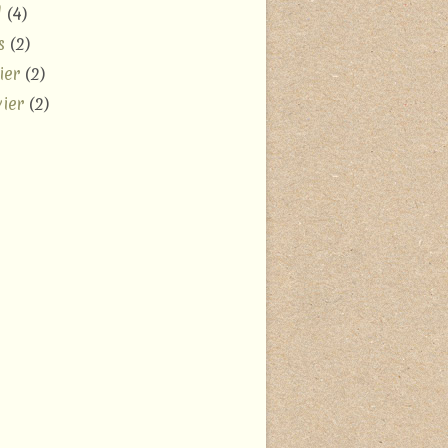
l
(4)
s
(2)
ier
(2)
ier
(2)