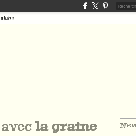
outube
s avec
la graine
New