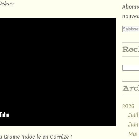
Dekarz
Abonne
nouvea
Rec
Arc
2026
Juill
Juin
Mai
a Graine Indocile en Corrèze !