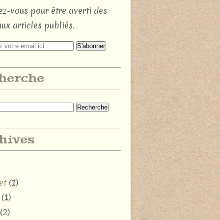
z-vous pour être averti des
ux articles publiés.
herche
hives
et
(1)
(1)
(2)