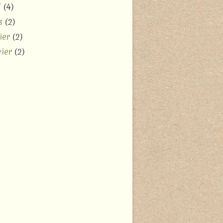
l
(4)
s
(2)
ier
(2)
ier
(2)