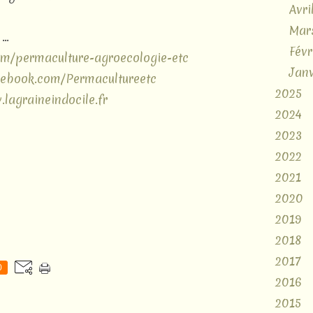
Avri
Mar
..
Févr
om/permaculture-agroecologie-etc
Janv
cebook.com/Permacultureetc
2025
lagraineindocile.fr
2024
2023
2022
2021
2020
2019
2018
2017
0
2016
2015