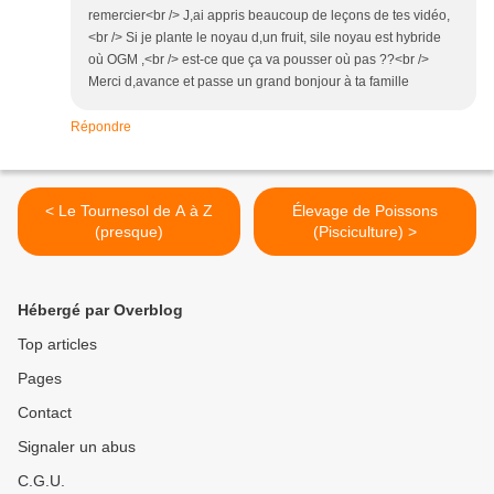
remercier<br /> J,ai appris beaucoup de leçons de tes vidéo,
<br /> Si je plante le noyau d,un fruit, sile noyau est hybride
où OGM ,<br /> est-ce que ça va pousser où pas ??<br />
Merci d,avance et passe un grand bonjour à ta famille
Répondre
< Le Tournesol de A à Z
Élevage de Poissons
(presque)
(Pisciculture) >
Hébergé par Overblog
Top articles
Pages
Contact
Signaler un abus
C.G.U.