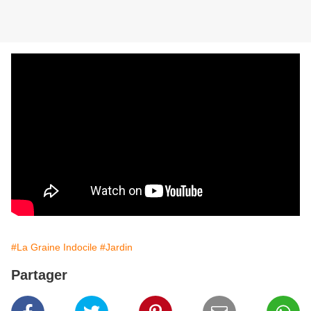
#La Graine Indocile
#Jardin
Partager