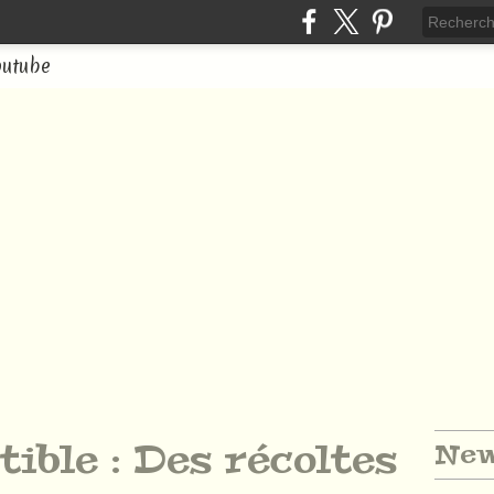
outube
ible : Des récoltes
New