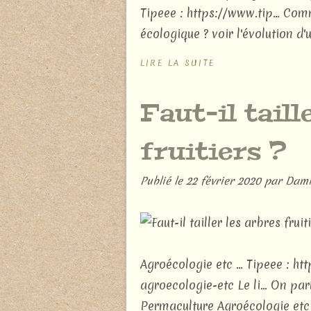
Tipeee : https://www.tip... Co
écologique ? voir l'évolution d'
LIRE LA SUITE
Faut-il taill
fruitiers ?
Publié le
22 février 2020
par Dami
Agroécologie etc ... Tipeee : 
agroecologie-etc Le li... On par
Permaculture Agroécologie etc ...