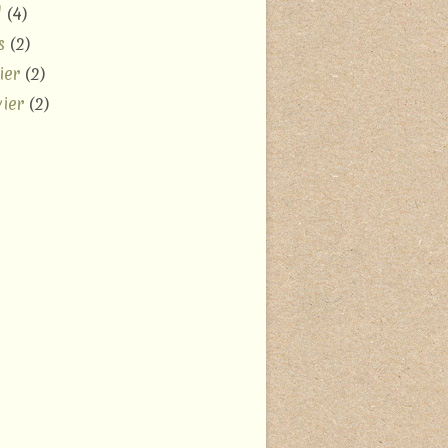
l
(4)
s
(2)
ier
(2)
ier
(2)