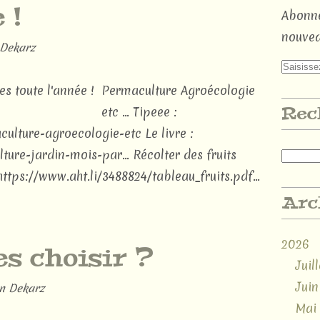
 !
Abonne
nouvea
Dekarz
Permaculture Agroécologie
Rec
etc ... Tipeee :
ulture-agroecologie-etc Le livre :
ure-jardin-mois-par... Récolter des fruits
 https://www.aht.li/3488824/tableau_fruits.pdf...
Arc
2026
es choisir ?
Juill
Juin
n Dekarz
Mai