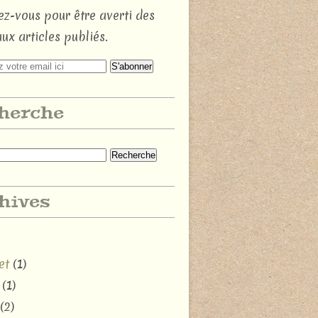
z-vous pour être averti des
ux articles publiés.
herche
hives
et
(1)
(1)
(2)