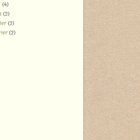
l
(4)
s
(2)
ier
(2)
ier
(2)