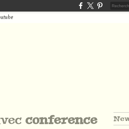
outube
avec
conference
New