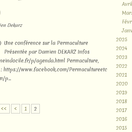
Avri
)
Mar
Févr
en Dekarz
Janv
2025
Une conférence sur la Permaculture
2024
Présentée par Damien DEKARZ Infos
2023
neindocile.fr/p/agenda.html Permaculture,
2022
ok : https://www.facebook.com/Permacultureetc
2021
/p...
2020
2019
2018
<<
<
1
2
2017
2016
2015