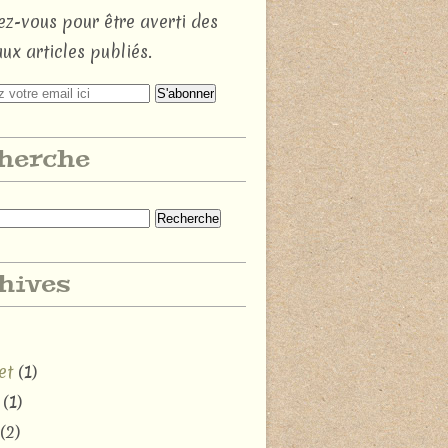
z-vous pour être averti des
ux articles publiés.
herche
hives
et
(1)
(1)
(2)