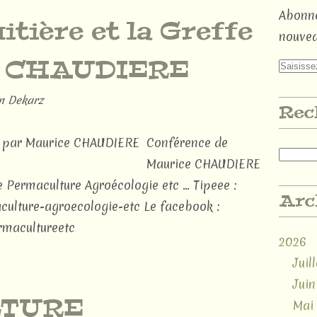
Abonne
itière et la Greffe
nouvea
e CHAUDIERE
n Dekarz
Rec
Conférence de
Maurice CHAUDIERE
fe Permaculture Agroécologie etc ... Tipeee :
Arc
ulture-agroecologie-etc Le facebook :
rmacultureetc
2026
Juill
Juin
TURE
Mai