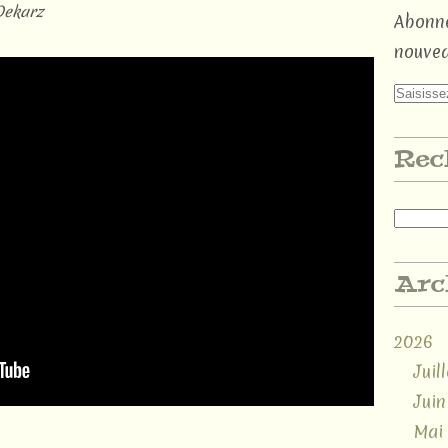
Dekarz
Abonne
nouvea
Rec
Arc
2026
Juill
Juin
Mai