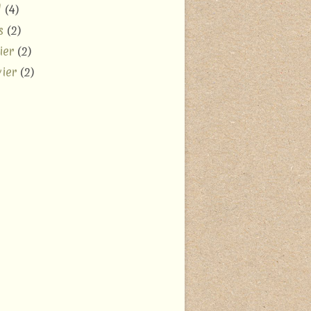
l
(4)
s
(2)
ier
(2)
ier
(2)