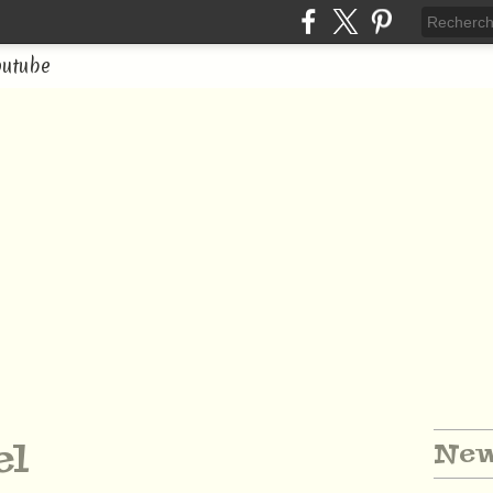
outube
el
New