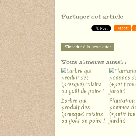
Partager cet article
Repost
S'inscrire à la newsletter
Vous aimerez aussi :
L'arbre qui
Plantation
produit des
pommes de
(presque) raisins
(+petit tou
au goût de poire !
jardin)