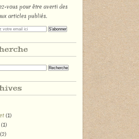
z-vous pour être averti des
ux articles publiés.
herche
hives
et
(1)
(1)
(2)