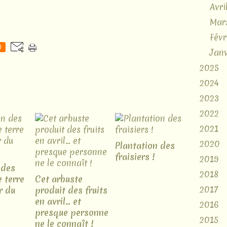
Avri
Mar
Févr
0
Janv
2025
2024
2023
2022
2021
2020
Plantation des
fraisiers !
2019
 des
2018
 terre
Cet arbuste
2017
r du
produit des fruits
en avril... et
2016
presque personne
2015
ne le connaît !