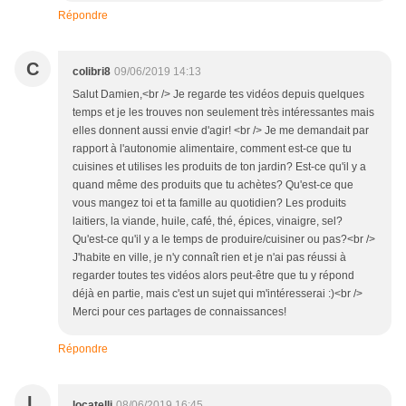
Répondre
C
colibri8
09/06/2019 14:13
Salut Damien,<br /> Je regarde tes vidéos depuis quelques
temps et je les trouves non seulement très intéressantes mais
elles donnent aussi envie d'agir! <br /> Je me demandait par
rapport à l'autonomie alimentaire, comment est-ce que tu
cuisines et utilises les produits de ton jardin? Est-ce qu'il y a
quand même des produits que tu achètes? Qu'est-ce que
vous mangez toi et ta famille au quotidien? Les produits
laitiers, la viande, huile, café, thé, épices, vinaigre, sel?
Qu'est-ce qu'il y a le temps de produire/cuisiner ou pas?<br />
J'habite en ville, je n'y connaît rien et je n'ai pas réussi à
regarder toutes tes vidéos alors peut-être que tu y répond
déjà en partie, mais c'est un sujet qui m'intéresserai :)<br />
Merci pour ces partages de connaissances!
Répondre
L
locatelli
08/06/2019 16:45