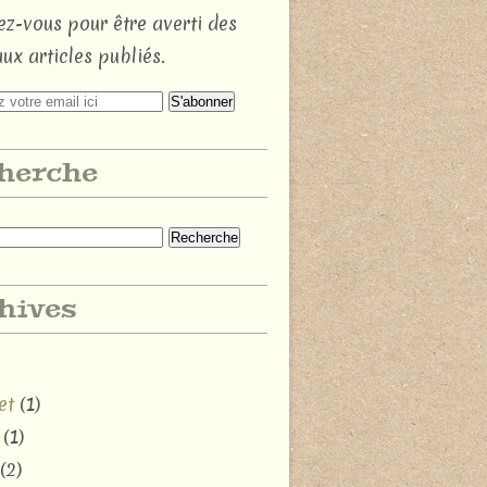
z-vous pour être averti des
ux articles publiés.
herche
hives
et
(1)
(1)
(2)