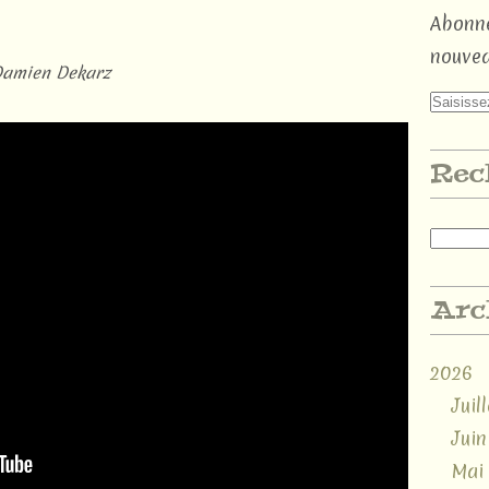
Abonne
nouvea
Damien Dekarz
Rec
Arc
2026
Juill
Juin
Mai