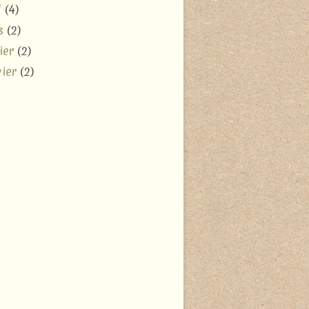
l
(4)
s
(2)
ier
(2)
ier
(2)