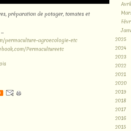
Avri
Mar
res, préparation de potager, tomates et
Févr
Janv
..
2025
om/permaculture-agroecologie-etc
2024
ebook.com/Permacultureetc
2023
ois
2022
2021
2020
2019
0
2018
2017
2016
2015