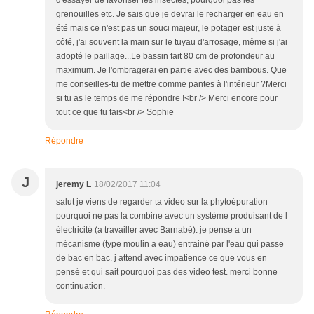
d'essayer de favoriser les insectes, pourquoi pas les
grenouilles etc. Je sais que je devrai le recharger en eau en
été mais ce n'est pas un souci majeur, le potager est juste à
côté, j'ai souvent la main sur le tuyau d'arrosage, même si j'ai
adopté le paillage...Le bassin fait 80 cm de profondeur au
maximum. Je l'ombragerai en partie avec des bambous. Que
me conseilles-tu de mettre comme pantes à l'intérieur ?Merci
si tu as le temps de me répondre !<br /> Merci encore pour
tout ce que tu fais<br /> Sophie
Répondre
J
jeremy L
18/02/2017 11:04
salut je viens de regarder ta video sur la phytoépuration
pourquoi ne pas la combine avec un système produisant de l
électricité (a travailler avec Barnabé). je pense a un
mécanisme (type moulin a eau) entrainé par l'eau qui passe
de bac en bac. j attend avec impatience ce que vous en
pensé et qui sait pourquoi pas des video test. merci bonne
continuation.